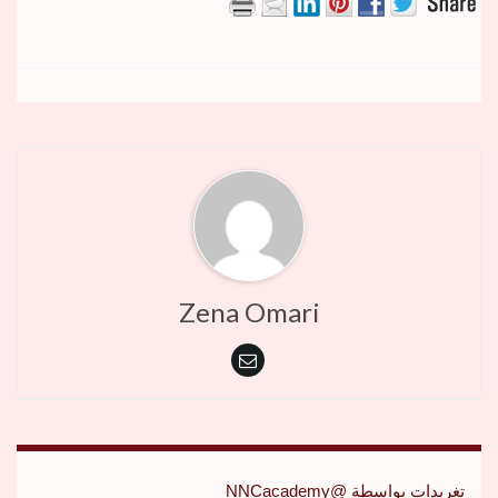
Zena Omari
تغريدات بواسطة @NNCacademy