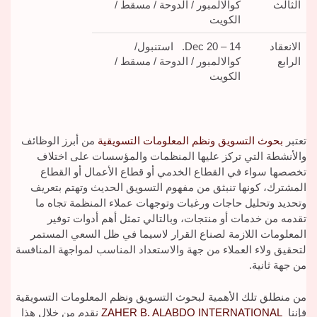
الثالث
كوالالمبور / الدوحة / مسقط /
الكويت
الانعقاد
14 – 20 Dec. استنبول/
الرابع
كوالالمبور / الدوحة / مسقط /
الكويت
تعتبر
بحوث التسويق ونظم المعلومات التسويقية
من أبرز الوظائف
والأنشطة التي تركز عليها المنظمات والمؤسسات على اختلاف
تخصصها سواء في القطاع الخدمي أو قطاع الأعمال أو القطاع
المشترك، كونها تنبثق من مفهوم التسويق الحديث وتهتم بتعريف
وتحديد وتحليل حاجات ورغبات وتوجهات عملاء المنظمة تجاه ما
تقدمه من خدمات أو منتجات، وبالتالي تمثل أهم أدوات توفير
المعلومات اللازمة لصناع القرار لاسيما في ظل السعي المستمر
لتحقيق ولاء العملاء من جهة والاستعداد المناسب لمواجهة المنافسة
من جهة ثانية.
من منطلق تلك الأهمية لبحوث التسويق ونظم المعلومات التسويقية
فإننا
ZAHER B. ALABDO INTERNATIONAL
نقدم من خلال هذا