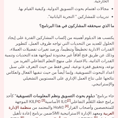
الخارجية.
مجالات اهتمام بحوث التسويق الدولية، وكيفية القيام بها.
تدريبات للمشاركين ” التجربة اليابانية”.
ما الذي سيحققه المشاركون في هذا البرنامج؟
يكتسب هذ الدبلوم أهميته من إكساب المشاركين القدرة على إيجاد
الحلول للعديد من التحديات التي تواجه ظروف العمل، كتطوير
القدرات الادارية تخطيطاً وتنظيماً، ورصد تغيرات تفضيلات العملاء،
وذلك عن طريق فتح آفاقاً غير محدودة لمواجهة هذه التحديات وتنمية
القدرات الذاتية، بالاعتماد على منهج التعلم التفاعلي الفريد من
نوعه، وتحقيق قفزة نوعية، ليس فقط من حيث التعرف على سبل
اعداد البحوث التسويقية، وإنما أيضاً من حيث تنفيها الفعال وانعكاس
نتائجها على نتاج العمل الإداري على المستويين التشغيلي
والإستراتيجي.
جاء برنامج”
دبلوم بحوث التسويق ونظم المعلومات التسويقية
” كأحد
[3]
[2]
برامج خطة التَعَلُّم التفاعلي
©IL الأساسية
©
KILP الموجهة
[4]
للمتخصصين وأصحاب القرار
©HoA والمعتمد من
منظمة الإدارة
العربية
ومعهد الإدارة الاستراتيجية SMIضمن برنامج إعادة تأهيل
[6]
[5]