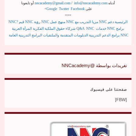
أدناه
info@nncacademy.com
/
nncacademy@gmail.com
أو تابعونا
على
Facebook
Twıtter
Google
+
===
الرئيسية
دعم
NNC
مزيا التدريب مع
NNC
منهج عمل
NNC
رؤية
NNC
قيم
NNC?
برامج
NNC
خدمات
Q&A NNC
شركاء
حقوق الملكية الفكرية
المرأة العربية
NNC
برامج
الدعم
التدريبية
الدبلومات المتقدمة والملتقيات
البرامج التدريبية العامة
تغريدات بواسطة @NNCacademy
صفحتنا على فيسبوك
[FBW]