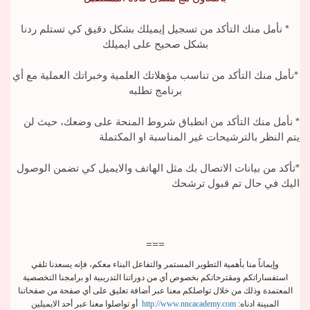
* نأمل منك التأكد من تسجيل إيميلك بشكل دقيق كي تستلم ردنا
بشكل صحيح على ايميلك
*نأمل منك التأكد من تناسب مؤهلاتك العلمية وخبراتك العملية مع أي
برنامج تطلبه
* نأمل منك التأكد من انطباق شروط المنحة على وضعك، حيث لن
يتم النظر بالترشيحات غير المناسبة او المكتملة
*تأكد من بيانات الاتصال بك مثل الهاتف والايميل كي تضمن الوصول
اليك في حال تم قبول ترشحك
===
وإيماناً منا بأهمية التطوير المستمر والتفاعل البناء معكم، فإنه يسعدنا تلقي
استفساراتكم ومقترحاتكم بخصوص أي من دوراتنا التدريبية او برامجنا التخصصية
المعتمدة وذلك من خلال تواصلكم معنا عبر أضافة تعليق على أي صفحة من صفحاتنا
المبينة ادناه:
http://www.nncacademy.com
أو تواصلوا معنا عبر أحد الايميلين