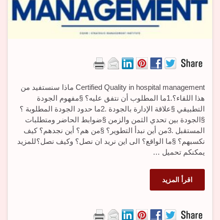
Certified Quality in hospital management ماذا سنستفيد من
هذا اللقاء؟.1ما المطلوب أن نتفق عليه؟ §مفهوم الجودة
التطبيقي §علاقة الإدارة بالجودة .2ما حدود الجودة المطلوبة ؟
§الجودة بين تحدي الثمن والزمن §ضوابط الحاضر ومتطلبات
المستقبل .3من أين نبدأ التطوير؟ §من هم؟ أين نجدهم؟ كيف
نكسبهم؟ §ما الواقع؟ الى اين نريد ان نصل؟ وكيف نصل؟للمزيد
يمكنكم تحميل …
اقرأ المزيد