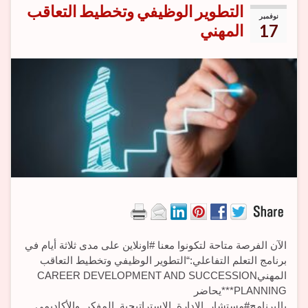
التطوير الوظيفي وتخطيط التعاقب
نوفمبر
17
المهني
الآن الفرصة متاحة لتكونوا معنا #اونلاين على مدى ثلاثة أيام في
برنامج التعلم التفاعلي:“التطوير الوظيفي وتخطيط التعاقب
المهنيCAREER DEVELOPMENT AND SUCCESSION
PLANNING***يحاضر
بالبرنامج#مستشار_الإدارة_الاستراتيجية_المفكر_والأكاديمي