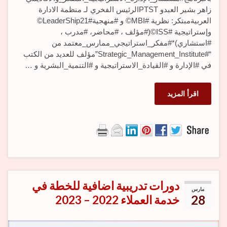
زاهر بشير العبدو PTSTالرئيس الفخري لـ منظمة الادارة
العربيةمبتكر: نظرية #MBI© و #منهجية#LeaderShip21©
وإستراتيجية #ISS©(#مؤلف ، #محاضر، #مدرب ،
#استشاري)*#مفكر_استراتيجي_ممارس_معتمد من
“#Strategic_Management_Institute”مؤلف للعديد من الكتب
في #الإدارة و #القيادة_الاستراتيجية و #التنمية_البشرية و …
اقرأ المزيد
دورات تدريبية اضافية للخطة في
مارس
28
خدمة العملاء 2022 – 2023