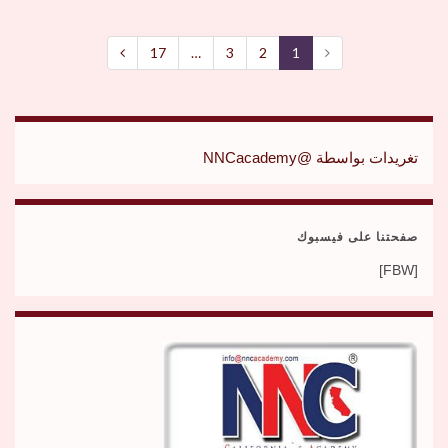
17
…
3
2
1
تغريدات بواسطة @NNCacademy
صفحتنا على فيسبوك
[FBW]