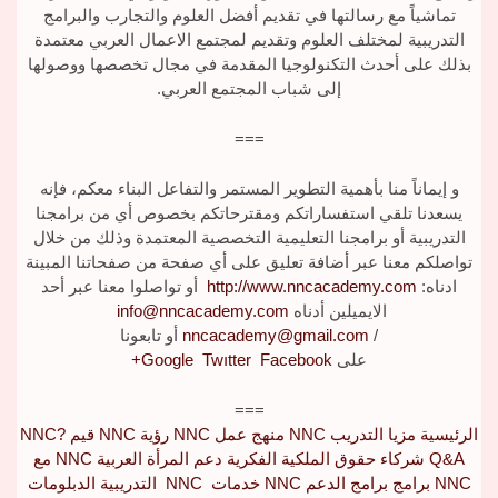
تماشياً مع رسالتها في تقديم أفضل العلوم والتجارب والبرامج
التدريبية لمختلف العلوم وتقديم لمجتمع الاعمال العربي معتمدة
بذلك على أحدث التكنولوجيا المقدمة في مجال تخصصها ووصولها
إلى شباب المجتمع العربي.
===
و إيماناً منا بأهمية التطوير المستمر والتفاعل البناء معكم، فإنه
يسعدنا تلقي استفساراتكم ومقترحاتكم بخصوص أي من برامجنا
التدريبية أو برامجنا التعليمية التخصصية المعتمدة وذلك من خلال
تواصلكم معنا عبر أضافة تعليق على أي صفحة من صفحاتنا المبينة
ادناه:
http://www.nncacademy.com
أو تواصلوا معنا عبر أحد
الايميلين أدناه
info@nncacademy.com
/
nncacademy@gmail.com
أو تابعونا
على
Facebook
Twıtter
Google
+
===
الرئيسية
مزيا التدريب
NNC
منهج عمل
NNC
رؤية
NNC
قيم
NNC?
Q&A
شركاء
حقوق الملكية الفكرية
دعم المرأة العربية
NNC
مع
NNC
برامج
برامج الدعم
NNC
خدمات
NNC
التدريبية
الدبلومات