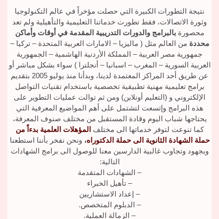
نتيجة التطورات الكبيرة التي حصلت مؤخراً في عالم التكنولوجيا
وثورة الاتصالات، فقط تطورت خدماتنا التعليمية والتأهيلية ولم تعد
محصورة
بالبرامج والدورات التدريبية المقدمة في أوقات وأماكن
محددة
من العالم مثل ( ماليزيا – الامارات العربية المتحدة – تركيا –
جمهورية مصر العربية – المملكة الأردنية الهاشمية – الجمهورية
العربية السورية – المغرب – اسبانيا – أنجلترا ) سواء بشكل مباشر أو
عن طريق أحد المراكز المعتمدة لدينا، وبدأنا منذ يوليو 2005 بتقديم
برامج تعليمية مهنية تطبيقية تخصصية باستخدام تقنيات التواصل
الإلكتروني و (التعليم أونلاين) ومن ثم توالت عمليات التطوير على
هذه البرامج وإتسعت لتشتمل على أهم المواضيع المعرفية التي
يحتاجها شباب اليوم وقادة المستقبل من مختلف صنوف المعرفة،
كما تنوعت لتوفر خدماتها الى مختلف
المؤهلات العلمية بدءاً من
حملة الشهادة الثانوية الى حملة الدكتوراه
،
ونحن نفخر بأننا استطعنا
وبجهود وتجاوب غالبية الدارسين معنا للوصول الى برامج الشهادات
التالية:
– الشهادات المتقدمة
– تأهيل الخبراء
– إعداد الاستشاريين
– الدبلوم المتخصص.
– الزمالة العملية.