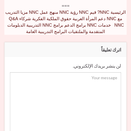
===
الرئيسية
NNC?
قيم NNC
رؤية NNC
منهج عمل NNC
مزيا التدريب
مع NNC
دعم المرأة العربية
حقوق الملكية الفكرية
شركاء Q&A
NNC
خدمات NNC
برامج الدعم
برامج NNC التدريبية
الدبلومات
المتقدمة والملتقيات
البرامج التدريبية العامة
اترك تعليقاً
لن ينشر بريدك الإلكتروني.