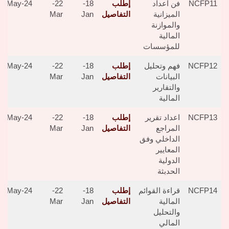
NCFP11
فن اعداد
إطلب
18-
22-
24-May
الميزانية
التفاصيل
Jan
Mar
والموازنة
المالية
للمؤسسات
NCFP12
فهم وتحليل
إطلب
18-
22-
24-May
البيانات
التفاصيل
Jan
Mar
والتقارير
المالية
NCFP13
اعداد تقرير
إطلب
18-
22-
24-May
المراجع
التفاصيل
Jan
Mar
الداخلي وفق
المعايير
الدولية
الحدبثة
NCFP14
قراءة القوائم
إطلب
18-
22-
24-May
المالية
التفاصيل
Jan
Mar
والتحليل
المالي