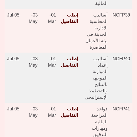
المالية
NCFP39
أساليب
إطلب
01-
03-
05-Jul
المحاسبة
التفاصيل
Mar
May
الإدارية
الحديثة في
بيئة الأعمال
المعاصرة
NCFP40
أساليب
إطلب
01-
03-
05-Jul
إعداد
التفاصيل
Mar
May
الموازنة
الموجهه
بالنتائج
والتخطيط
الإستراتيجي
NCFP41
قواعد
إطلب
01-
03-
05-Jul
المراجعة
التفاصيل
Mar
May
المالية
ومهارات
التدقيق