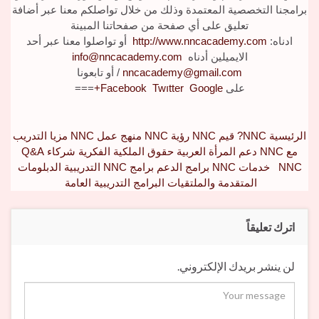
برامجنا التخصصية المعتمدة وذلك من خلال تواصلكم معنا عبر أضافة
تعليق على أي صفحة من صفحاتنا المبينة
ادناه:
http://www.nncacademy.com
أو تواصلوا معنا عبر أحد
الايميلين أدناه
info@nncacademy.com
nncacademy@gmail.com
/
أو تابعونا
على
Google+
Twıtter
Facebook
===
الرئيسية
NNC?
قيم NNC
رؤية NNC
منهج عمل NNC
مزيا التدريب
مع NNC
دعم المرأة العربية
حقوق الملكية الفكرية
شركاء Q&A
NNC
خدمات NNC
برامج الدعم
برامج NNC التدريبية
الدبلومات
المتقدمة والملتقيات
البرامج التدريبية العامة
اترك تعليقاً
لن ينشر بريدك الإلكتروني.