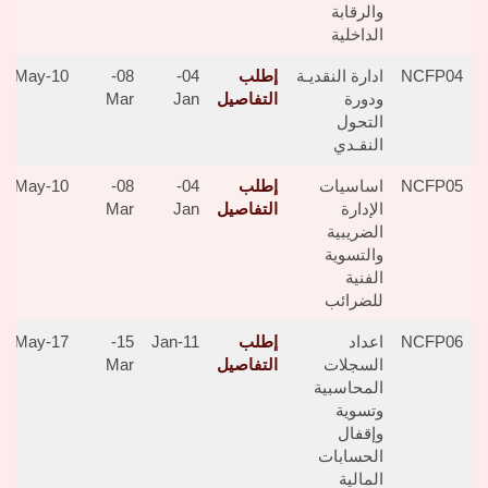
والرقابة
الداخلية
NCFP04
ادارة النقديـة
إطلب
04-
08-
10-May
ودورة
التفاصيل
Jan
Mar
التحول
النقـدي
NCFP05
اساسيات
إطلب
04-
08-
10-May
الإدارة
التفاصيل
Jan
Mar
الضريبية
والتسوية
الفنية
للضرائب
NCFP06
اعداد
إطلب
11-Jan
15-
17-May
السجلات
التفاصيل
Mar
المحاسبية
وتسوية
وإقفال
الحسابات
المالية