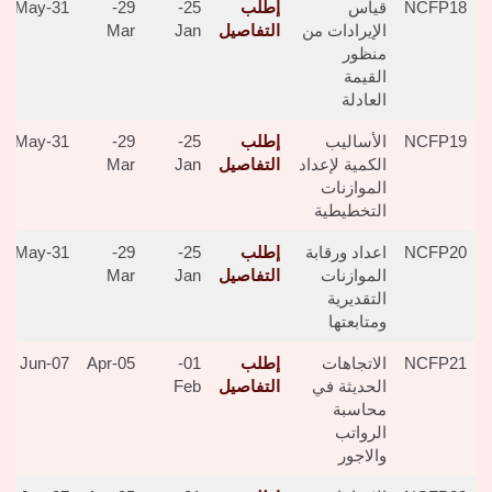
NCFP18
قياس
إطلب
25-
29-
31-May
الإيرادات من
التفاصيل
Jan
Mar
منظور
القيمة
العادلة
NCFP19
الأساليب
إطلب
25-
29-
31-May
الكمية لإعداد
التفاصيل
Jan
Mar
الموازنات
التخطيطية
NCFP20
اعداد ورقابة
إطلب
25-
29-
31-May
الموازنات
التفاصيل
Jan
Mar
التقديرية
ومتابعتها
NCFP21
الاتجاهات
إطلب
01-
05-Apr
07-Jun
الحديثة في
التفاصيل
Feb
محاسبة
الرواتب
والاجور