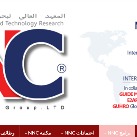
برامج NNC
اعتمادات NNC
مكتبة NNC
وظائف NNC