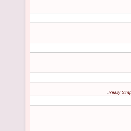
.
Really Si