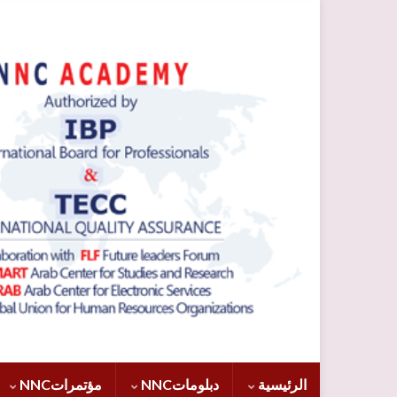
الرئيسية
دبلوماتNNC
مؤتمراتNNC