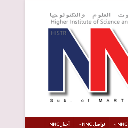
تواصل NNC
أخبار NNC