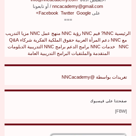
nncacademy@gmail.com
/
أو تابعونا
على
Google+
Twıtter
Facebook
===
الرئيسية
NNC?
قيم NNC
رؤية NNC
منهج عمل NNC
مزيا التدريب
مع NNC
دعم المرأة العربية
حقوق الملكية الفكرية
شركاء Q&A
NNC
خدمات NNC
برامج الدعم
برامج NNC التدريبية
الدبلومات
المتقدمة والملتقيات
البرامج التدريبية العامة
تغريدات بواسطة @NNCacademy
صفحتنا على فيسبوك
[FBW]