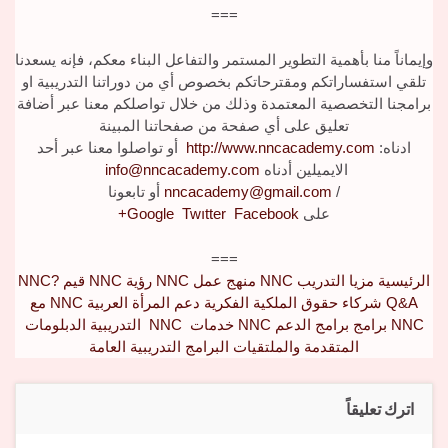
===
وإيماناً منا بأهمية التطوير المستمر والتفاعل البناء معكم، فإنه يسعدنا
تلقي استفساراتكم ومقترحاتكم بخصوص أي من دوراتنا التدريبية او
برامجنا التخصصية المعتمدة وذلك من خلال تواصلكم معنا عبر أضافة
تعليق على أي صفحة من صفحاتنا المبينة
ادناه:
http://www.nncacademy.com
أو تواصلوا معنا عبر أحد
الايميلين أدناه
info@nncacademy.com
/
nncacademy@gmail.com
أو تابعونا
على
Facebook
Twıtter
Google
+
===
الرئيسية
مزيا التدريب
NNC
منهج عمل
NNC
رؤية
NNC
قيم
NNC?
Q&A
شركاء
حقوق الملكية الفكرية
دعم المرأة العربية
NNC
مع
NNC
برامج
برامج الدعم
NNC
خدمات
NNC
التدريبية
الدبلومات
المتقدمة والملتقيات
البرامج التدريبية العامة
اترك تعليقاً