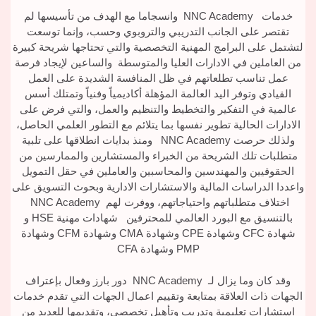
خدمات NNC Academy وانسجاما مع الهدف من تأسيسها لم
تقتصر على الجانب التدريبي والتروبوي وحسب، وإنما توسعت
لتشتمل على البرامج المهنية التخصصية والتي تحتاجها شريحة كبيرة
من العاملين في الادارات العليا والمتوسطة والساعين لإيجاد فرصة
عمل تناسب تطلعاتهم في ظل المنافسة الشديدة على العمل
القيادي وتوفر اليد العالمة المؤهلة أكاديمياً وفنياً وتمتلك أسس
عالمية في التفكير والتخطيط والتنظيم والعمل، والتي فرض على
الادارات الحالية تطوير نفسها بما يتلائم مع التطور العلمي الحاصل،
ولذلك حرصت NNC Academy ومنذ بدايات انطلاقها على تلبية
متطلبات تلك الشريحة من الخبراء والمستشارين والممارسين من
الحقوقيين والمهندسين والمحاسبين والعاملين في حقل التمويل
واعددا الدراسات المالية والاستشارات الادارية وبحوث التسويق على
اختلاف متطلباتهم واحتياجاتهم، ووفرت لهم NNC Academy
بالتنسيق مع البورد العالمي للمحترفين شهادات مهنية HSE و
شهادة CFC وشهادة CPE وشهادة CMA وشهادة CFM وشهادة
PMP وشهادة CFA
وقد كان وما يزال لـ NNC Academy دور بارز وفعال بإعتراف
الجهات ذات العلاقة بمتابعة وتقييم اعمال الجهات التي تقدم خدمات
استشارات تعليمية وتدريب وتأهيل تخصصي، وتقديمها للعديد من