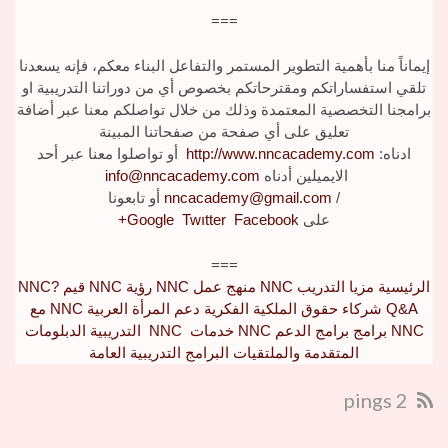
===
إيماناً منا بأهمية التطوير المستمر والتفاعل البناء معكم، فإنه يسعدنا
تلقي استفساراتكم ومقترحاتكم بخصوص أي من دوراتنا التدريبية او
برامجنا التخصصية المعتمدة وذلك من خلال تواصلكم معنا عبر أضافة
تعليق على أي صفحة من صفحاتنا المبينة
ادناه:
http://www.nncacademy.com
أو تواصلوا معنا عبر أحد
الايميلين أدناه
info@nncacademy.com
/
nncacademy@gmail.com
أو تابعونا
على
Facebook
Twıtter
Google
+
===
الرئيسية
مزيا التدريب
NNC
منهج عمل
NNC
رؤية
NNC
قيم
NNC?
Q&A
شركاء
حقوق الملكية الفكرية
دعم المرأة العربية
NNC
مع
NNC
برامج
برامج الدعم
NNC
خدمات
NNC
التدريبية
الدبلومات
المتقدمة والملتقيات
البرامج التدريبية العامة
2 pings