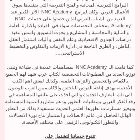
البرامج التدريبية المجانية والمنح التدريبية التي يفتقدها سوق
الأعمال العربي، وكان لبرامج NNC Academy الأثر الكبير عند
العديد من الشباب العربي الذين حصلوا على خدمات NNC
Academy بمختلف التخصصات سواء في القيادة والادارة العامة
والمالية والمحاسبة و المشاريع و بحوث التسويق واسس تنفيذ
دراسات الجدوى الاقتصادية، وعلم النفس و آليات استثمار العقل
الباطن، و الطرق الناجعة في ادارة الازمات والتفاوض والتخطيط
الاستراتيجي…
كما قامت الـ NNC Academy بمساهمات عديدة في طباعة وتبني
توزيع العديد من المطبوعات التخصصية لكتاب عرب شهد لهم الجميع
بالكفاءة والتخصص والنزاهة العلمية، وكذلك لبعض اهم الكتب
الأجنبية، بهدف إتاحة الفرص للباحثين والاكاديميين العرب للوصول
الى تلك المعارف الجديدة والتي اخذت على عاتقها المساهمة في
رفد الفكر العربي بمتطلبات التطوير ودعم مشاريع التنمية المستدامة
وتوفير مستلزمات تطورها العلمي الحديث مستفيدة بذلك من التطور
الهائل الحاصل في عالم الاتصالات و استثمار نتاج ثورة الاتصالات
والتطور التكنولوجي الرقمي على مختلف الأصعدة.
تتنوع خدماتنا لتشتمل على