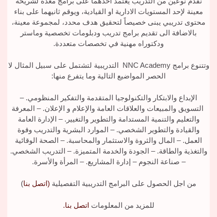
نقدم نوعين من التدريب يعتمد احدهما على برامج معدة لشريحة
معينة لإحد المستويات الادارية او القيادية، ويوقم ثانيهما على بناء
محتوى تدريبي يبنى خصيصاً لتحقيق هدف محدد، لمجموعة معينة،
بالاضافة الى تقديم برامج تدريب ودبلومات تخصصية وماستر
ودكتوراه مهنية في تخصصات متعددة.
وتتنوع برامج NNC Academy التدريبية لتشتمل على سبيل المثال لا
الحصر المواضيع التالية وما يتفرع منها:
الإبداع والابتكار والتكنولوجيا المتقدمة والتفكير المنظومي. –
التسويق والمبيعات والعلاقات العامة والإعلام و الإعلان. – المعرفة
والتعليم والتنمية المستدامة والتطوير والتغيير. – الإدارة العامة
والقيادة والتطوير الشخصي. – الموارد البشرية والتدريب وقوة
العمل. – المال والثروة والاستثمار والمحاسبة. – الصحة الوقائية
والتغذية والطاقة. – الجودة والخدمة المتميزة. – التدريب الشخصي.
– صناعة النجوم – إدارة المشاريع. – المرأة والأسرة.
من اجل الحصول على البرامج التدريبية التفصيلية
(اتصل بنا
)
للمزيد من المعلومات
اتصل بنا.