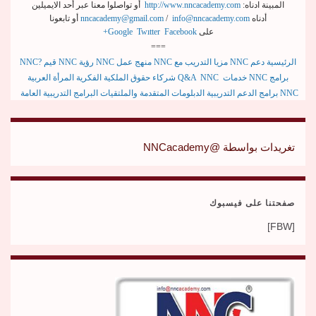
المبينة ادناه:
http://www.nncacademy.com
أو تواصلوا معنا عبر أحد الايميلين
أدناه
info@nncacademy.com
/
nncacademy@gmail.com
أو تابعونا
على
Facebook
Twıtter
Google
+
===
الرئيسية
دعم
NNC
مزيا التدريب مع
NNC
منهج عمل
NNC
رؤية
NNC
قيم
NNC?
برامج
NNC
خدمات
Q&A NNC
شركاء
حقوق الملكية الفكرية
المرأة العربية
NNC
برامج
الدعم
التدريبية
الدبلومات المتقدمة والملتقيات
البرامج التدريبية العامة
تغريدات بواسطة @NNCacademy
صفحتنا على فيسبوك
[FBW]