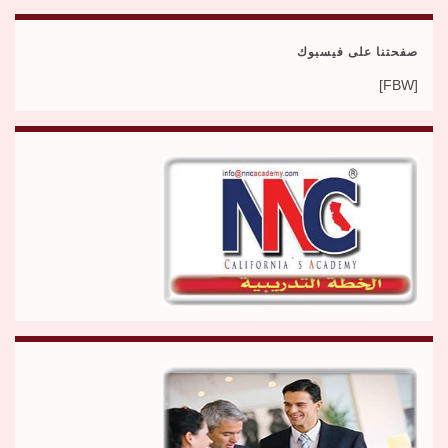
صفحتنا على فيسبوك
[FBW]