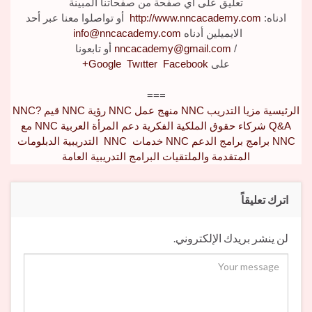
تعليق على أي صفحة من صفحاتنا المبينة
ادناه:
http://www.nncacademy.com
أو تواصلوا معنا عبر أحد
الايميلين أدناه
info@nncacademy.com
/
nncacademy@gmail.com
أو تابعونا
على
Facebook
Twıtter
Google
+
===
الرئيسية
مزيا التدريب
NNC
منهج عمل
NNC
رؤية
NNC
قيم
NNC?
Q&A
شركاء
حقوق الملكية الفكرية
دعم المرأة العربية
NNC
مع
NNC
برامج
برامج الدعم
NNC
خدمات
NNC
التدريبية
الدبلومات
المتقدمة والملتقيات
البرامج التدريبية العامة
اترك تعليقاً
لن ينشر بريدك الإلكتروني.