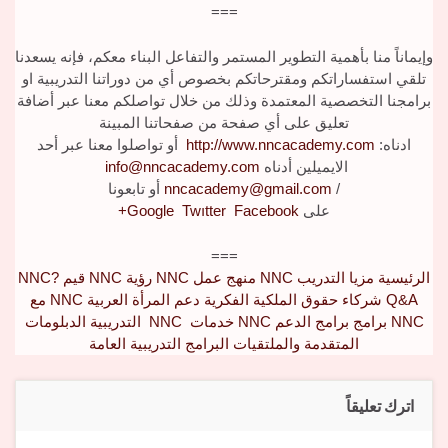
===
وإيماناً منا بأهمية التطوير المستمر والتفاعل البناء معكم، فإنه يسعدنا
تلقي استفساراتكم ومقترحاتكم بخصوص أي من دوراتنا التدريبية او
برامجنا التخصصية المعتمدة وذلك من خلال تواصلكم معنا عبر أضافة
تعليق على أي صفحة من صفحاتنا المبينة
ادناه:
http://www.nncacademy.com
أو تواصلوا معنا عبر أحد
الايميلين أدناه
info@nncacademy.com
/
nncacademy@gmail.com
أو تابعونا
على
Facebook
Twıtter
Google
+
===
الرئيسية
مزيا التدريب
NNC
منهج عمل
NNC
رؤية
NNC
قيم
NNC?
Q&A
شركاء
حقوق الملكية الفكرية
دعم المرأة العربية
NNC
مع
NNC
برامج
برامج الدعم
NNC
خدمات
NNC
التدريبية
الدبلومات
المتقدمة والملتقيات
البرامج التدريبية العامة
اترك تعليقاً