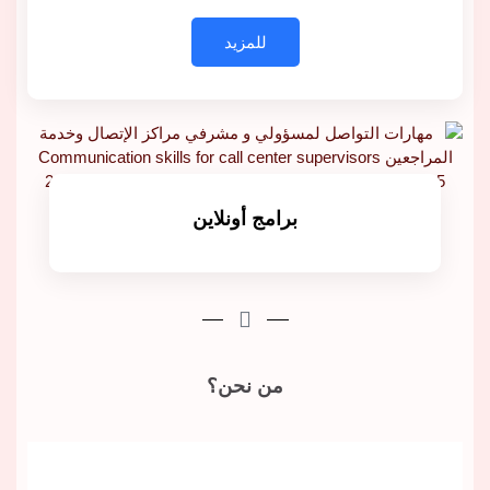
للمزيد
برامج أونلاين
للمزيد
من نحن؟