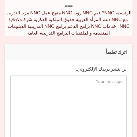
===
الرئيسية
NNC?
قيم NNC
رؤية NNC
منهج عمل NNC
مزيا التدريب
مع NNC
دعم المرأة العربية
حقوق الملكية الفكرية
شركاء Q&A
NNC
خدمات NNC
برامج الدعم
برامج NNC التدريبية
الدبلومات
المتقدمة والملتقيات
البرامج التدريبية العامة
اترك تعليقاً
لن ينشر بريدك الإلكتروني.