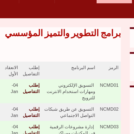
برامج التطوير والتميز المؤسسي
الرمز
اسم البرنامج
إطلب
الانعقاد
التفاصيل
الأول
NCMD01
التسويق الإلكتروني
إطلب
04-
ومهارات استخدام الانترنت
التفاصيل
Jan
للترويج
NCMD02
التسويق عن طريق شبكات
إطلب
04-
التواصل الاجتماعي
التفاصيل
Jan
NCMD03
إدارة مشروعات الرقمية
إطلب
04-
في المكتبات ومراكز
التفاصيل
Jan