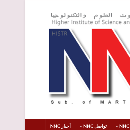
تواصل NNC
أخبار NNC