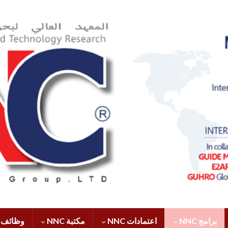
برامج NNC
اعتمادات NNC
مكتبة NNC
وظائف NNC