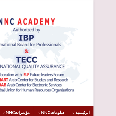
الرئيسية
دبلوماتNNC
مؤتمراتNNC