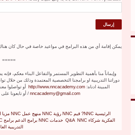
يمكن إقامة أي من هذه البرامج في مواعيد خاصة في حال كان هن
=====
وإيماناً منا بأهمية التطوير المستمر والتفاعل البناء معكم، ف
دوراتنا التدريبية او برامجنا التخصصية المعتمدة وذلك من خلال 
المبينة ادناه:
http://www.nncacademy.com
أو تواصلوا معنا 
nncacademy@gmail.com
/
أو تابعونا على
الرئيسية
NNC?
قيم NNC
رؤية NNC
منهج عمل NNC
مزيا ا
الفكرية
شركاء Q&A NNC
خدمات NNC
برامج الدعم
برامج NNC التدريبية
التدريبية العا