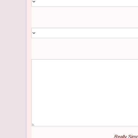
.
Really Si