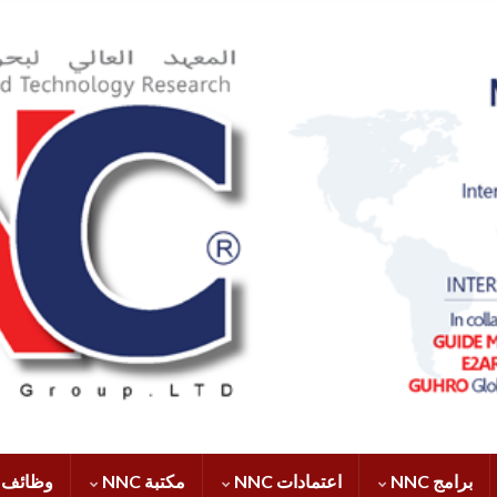
برامج NNC
اعتمادات NNC
مكتبة NNC
وظائف NNC