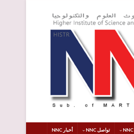
تواصل NNC
أخبار NNC