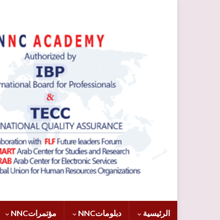
الرئيسية
دبلوماتNNC
مؤتمراتNNC