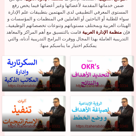
ضمن خدماتها المقدمة لأعضائها وغير أعضائها فيما يخص رفع
المستوى المعرفي التطبيقي لدى المهتمين بتطبيقات علم الإدارة
سواء للطلبة أو الباحثين أو العاملين في المنظمات و المؤسسات و
الهيئات العربية وبمختلف مستوياتهم وتنوعات تخصصاتهم الوظيفية..
فإن
منظمة الإدارة العربية
قامت بالتنسيق مع أهم المراكز والمعاهد
التدريبية العاملة بهذا المجال ووفرت البرامج التدريبية أدناه، والتي
يمكنكم اختيار ما يناسبكم منها:
https://zaherabdo.com/?p=3349
https://zaherabdo.com/?p=3334
https://zaherabdo.com/?p=3331
https://zaherabdo.com/?p=3340