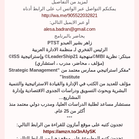
لمزيد من التفاصيل
يمكنكم التواصل عبر الواتس اب على الرابط أدناه
http://wa.me/905522032821
أو عبر الايميل التالي:
alesa.badran@gmail.com
يحاضر بالبرنامج
زاهر بشير العبدو PTST
الرئيس الفخري لـ منظمة الادارة العربية
مبتكر: نظرية MBI©منهجية LeaderShip21© وإستراتيجية ISS©
(مؤلف ، محاضر، مدرب ، استشاري)
*مفكر استراتيجي ممارس معتمد من “Strategic Management
Institute”
مؤلف للعديد من الكتب في الإدارة والقيادة الاستراتيجية والتنمية
البشرية وبحوث التسويق ودراسات الجدوى الاقتصادية وإدارة
المشاريع…
مستشار مساعد لطلبة الدراسات العليا، ومدرب دولي معتمد منذ
أكثر من 25 عام.
***
تجدون كتبه على موقع أمازون للقراءة من الرابط التالي:
https://amzn.to/3nAlySK
تجدون كتبه المطبوعة على موقع زهرا من الرابط التالي: