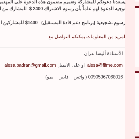
يسعدنا دعوتكم للمشاركة وتعميم مضمون هذه الدعوة على المهتمين ب
توجيه الدعوة لهم علماً بأن رسوم الاشتراك
2400
$
للمشارك من 
رسوم تشجيعية (برنامج دعم قادة المستقبل)
1400
$
للمشاركين ال
لمزيد من المعلومات يمكنكم التواصل مع
الأستاذة أليسا بدران
alesa@flfme.com
او على الايميل
alesa.badran@gmail.com
00905367068016 ( واتس – فايبر – ايمو)