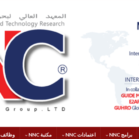
برامج NNC
اعتمادات NNC
مكتبة NNC
وظائف NNC