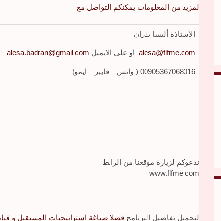
لمزيد من المعلومات يمكنكم التواصل مع
الأستاذة أليسا بدران
alesa@flfme.com
او على الايميل
alesa.badran@gmail.com
00905367068016 ( واتس – فايبر – ايمو)
ندعوكم لزيارة موقعنا من الرابط
www.flfme.com
لتحميل تفاصيل البرنامج
فضلا
صياغة استراتيجيات المستقبل و قيادة