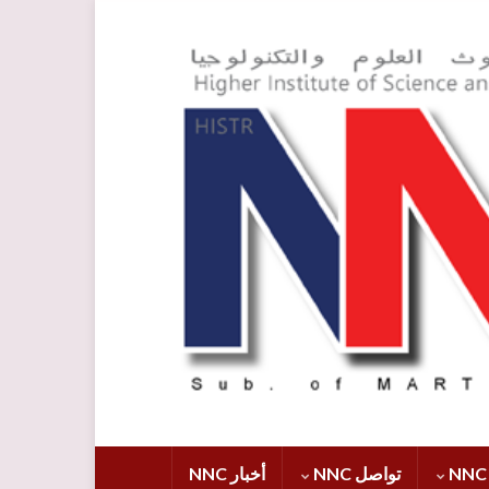
تواصل NNC
أخبار NNC