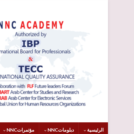
الرئيسية
دبلوماتNNC
مؤتمراتNNC