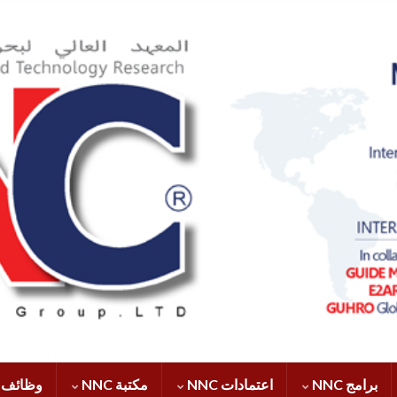
برامج NNC
اعتمادات NNC
مكتبة NNC
وظائف NNC