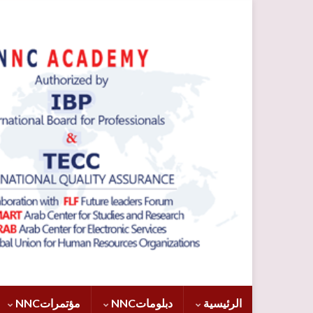
الرئيسية
دبلوماتNNC
مؤتمراتNNC