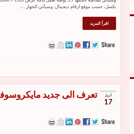
بكسل، حسب موقع ارقام ديجيتال. وسيأتي الجهاز …
اقرأ المزيد
تعرف الى جديد مايكروسوف
أبريل
17