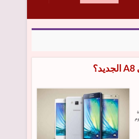
؟
ليوم
1