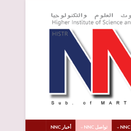
تواصل NNC
أخبار NNC