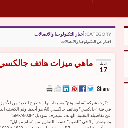
CATEGORY:
أخبار التكنولوجيا والاتصالات
اخبار عن التكنولوجيا والاتصالات
ماهي ميزات هاتف جالكسي A8 الجديد
أبريل
17
ذكرت شركة “سامسونج” مسبقا، أنها ستطرح العديد من الأجهزة
في فئة “جالكسي” وهاتف جالكسي A8 هو أحدها وتم الكشف ا
عن تفاصيله التقنية. الهاتف سيعرف بموديل “SM-A800F”
وسيصدر أولا في “الصين” حسب التقارير من “سام موبايل”
وسيأتي بشاشة حجمها 5.7 بوصة تعمل بدقة عرض 1920 × 080